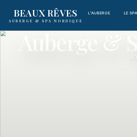
content
BEAUX RÊVES
L’AUBERGE
LE SP
AUBERGE & SPA NORDIQUE
Auberge & S
L