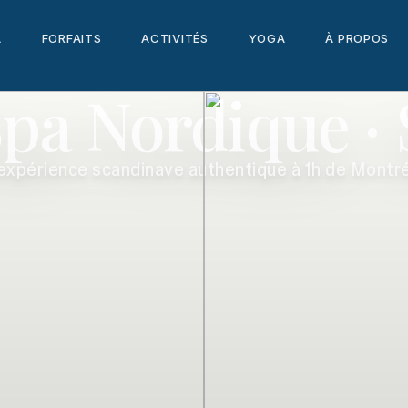
A
FORFAITS
ACTIVITÉS
YOGA
À PROPOS
pa Nordique · 
'expérience scandinave authentique à 1h de Montré