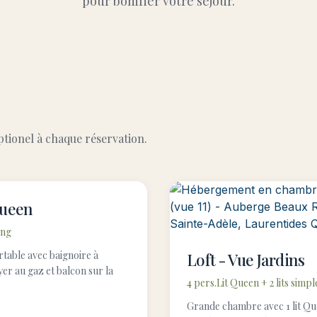
pour bonifier votre séjour.
ptionel à chaque réservation.
Queen
ing
rtable avec baignoire à
Loft - Vue Jardins
er au gaz et balcon sur la
4 pers.
Lit Queen + 2 lits simpl
Grande chambre avec 1 lit Que