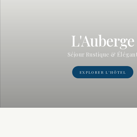
L'Auberge
Séjour Rustique & Élégan
EXPLORER L'HÔTEL