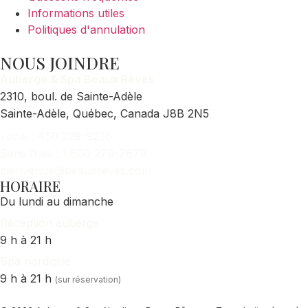
Informations utiles
Politiques d'annulation
NOUS JOINDRE
Auberge & Spa Beaux Rêves
2310, boul. de Sainte-Adèle
Sainte-Adèle, Québec, Canada J8B 2N5
Local : 450 229-9226
Sans frais : 1 800 279-7679
bienvenue@beauxreves.com
HORAIRE
Du lundi au dimanche
Réception auberge
9 h à 21 h
Spa nordique
9 h à 21 h
(sur réservation)