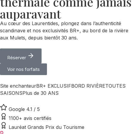
thermale comme jamais
auparavant
Au cœur des Laurentides, plongez dans l’authenticité
scandinave et nos exclusivités BR+, au bord de la rivière
aux Mulets, depuis bientôt 30 ans.
Réserver
Voir nos forfaits
Site enchanteur
BR+ EXCLUSIF
BORD RIVIÈRE
TOUTES
SAISONS
Plus de 30 ANS
Google 4.1 / 5
1100+ avis certifiés
Lauréat Grands Prix du Tourisme