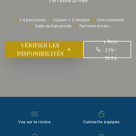
Terrasse privée
1-4 personnes
1 Queen + 2 simples
Coin cuisinette
Salle de bain privée
Terrasse privée
1 800
VÉRIFIER LES
279-
DISPONIBILITÉS
7679
Vue sur la rivière
Cuisinette équipée