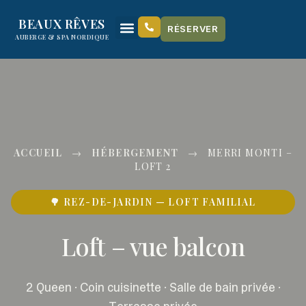
content
BEAUX RÊVES
RÉSERVER
AUBERGE & SPA NORDIQUE
ACCUEIL
→
HÉBERGEMENT
→
MERRI MONTI –
LOFT 2
🌳 REZ-DE-JARDIN — LOFT FAMILIAL
Loft – vue balcon
2 Queen · Coin cuisinette · Salle de bain privée ·