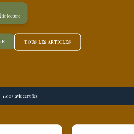
n
de lecture
GE
TOUS LES ARTICLES
1100+ avis certifiés