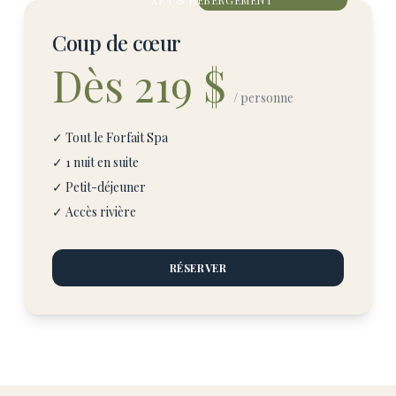
SPA & HÉBERGEMENT
Coup de cœur
Dès 219 $
/ personne
✓ Tout le Forfait Spa
✓ 1 nuit en suite
✓ Petit-déjeuner
✓ Accès rivière
RÉSERVER