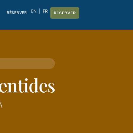
EN
|
FR
RÉSERVER
RÉSERVER
rentides
À