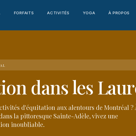
A
FORFAITS
ACTIVITÉS
YOGA
À PROPOS
NAL
ion dans les Lau
tivités d'équitation aux alentours de Montréal ? 
, dans la pittoresque Sainte-Adèle, vivez une
ion inoubliable.