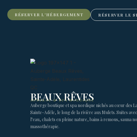
RÉSERVER L'HÉBERGEMENT
RÉSERVER LE S
BEAUX RÊVES
AUBERGE & SPA NORDIQUE
Auberge boutique et spa nordique nichés au cœur des La
Sainte-Adèle, le long de la rivière aux Mulets. Suites ave
l’eau, chalets en pleine nature, bains à remous, sauna n
massothérapie.