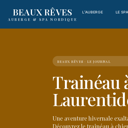
content
BEAUX RÊVES
L’AUBERGE
LE SP
AUBERGE & SPA NORDIQUE
BEAUX RÊVES · LE JOURNAL
Trainéau à
Laurentid
Une aventure hivernale exalt
Découvrez le trainéau à chie