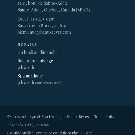
2310, boul. de Sainte-Adèle
Sainte-Adèle, Québec, Canada J8B 2N5
Local : 450 229-9226
Sans frais : 1 800 279-7679
bienvenue@beauxreves.com
HORAIRE
Du lundi au dimanche
Réception auberge
9 h à 21 h
Spa nordique
9 h à 21 h
(sur réservation)
© 2026 Auberge & Spa Nordique Beaux Rêves — Tous droits
réservés.
CITQ #116395
Confidentialité
Termes & conditions
Plan du site