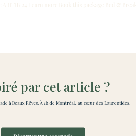
e ABITIBI24 Learn more Book this package Bed & Break
iré par cet article ?
ade à Beaux Rêves. À 1h de Montréal, au cœur des Laurentides.