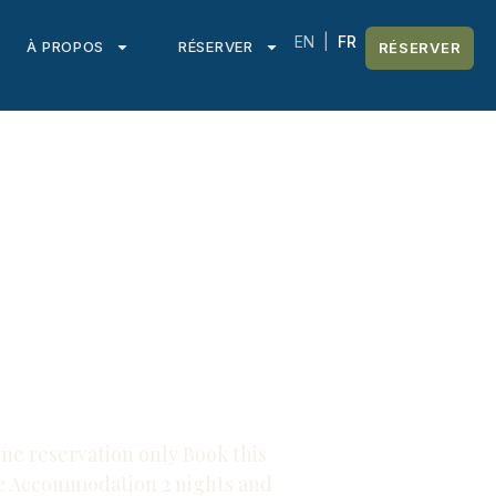
EN
|
FR
À PROPOS
RÉSERVER
RÉSERVER
e reservation only Book this
ge Accommodation 2 nights and