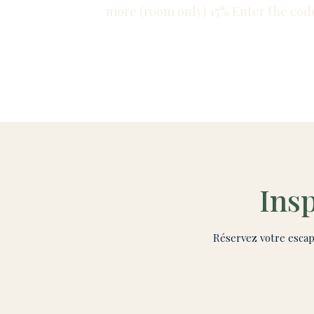
more (room only) 15% Enter the cod
Insp
Réservez votre escap