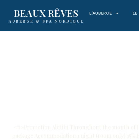
content
BEAUX RÊVES
L’AUBERGE
LE
AUBERGE & SPA NORDIQUE
Pro
<p>Promotion Abitibi Throughout the month of Ju
package Accommodation 1 night (room only) 15% 