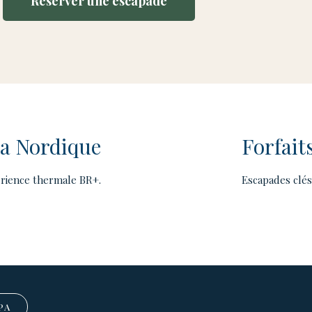
Réserver une escapade
a Nordique
Forfait
rience thermale BR+.
Escapades clés
PA