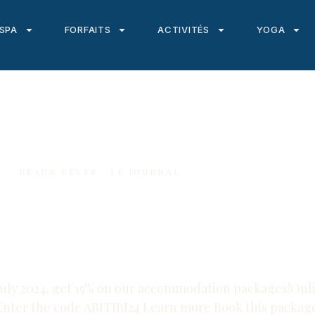
 SPA
FORFAITS
ACTIVITÉS
YOGA
BEAUX RÊVES · LE JOURNAL
motion Abitibi
ly 2024, get 15% on our accommodation packages!Onlin
Enter the code ABITIBI24 Learn more Book this packa