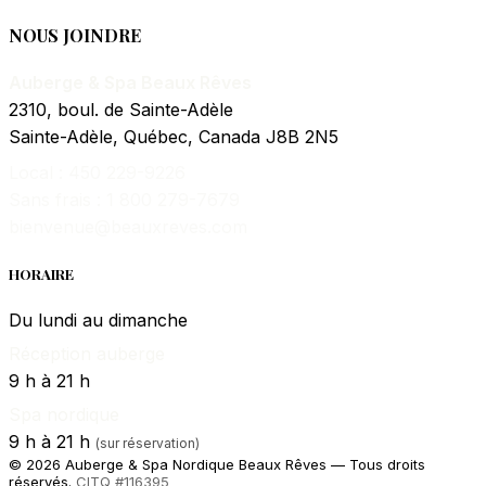
NOUS JOINDRE
Auberge & Spa Beaux Rêves
2310, boul. de Sainte-Adèle
Sainte-Adèle, Québec, Canada J8B 2N5
Local : 450 229-9226
Sans frais : 1 800 279-7679
bienvenue@beauxreves.com
HORAIRE
Du lundi au dimanche
Réception auberge
9 h à 21 h
Spa nordique
9 h à 21 h
(sur réservation)
© 2026 Auberge & Spa Nordique Beaux Rêves — Tous droits
réservés.
CITQ #116395