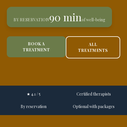
90 min
BY RESERVATION
of well-being
BOOK A
ALL
TREATMENT
TREATMENTS
★ 4.1 / 5
Certified therapists
By reservation
Optional with packages