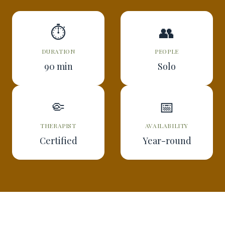
⏱
👥
DURATION
PEOPLE
90 min
Solo
🤏
📅
THERAPIST
AVAILABILITY
Certified
Year-round