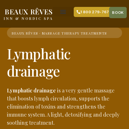
content
BEAUX RÊVES
1 800 279-7679
BOOK
INN & NORDIC SPA
BEAUX RÊVES · MASSAGE THERAPY TREATMENTS
Lymphatic
drainage
Lymphatic drainage
is a very gentle massage
that boosts lymph circulation, supports the
elimination of toxins and strengthens the
immune system. A light, detoxifying and deeply
soothing treatment.