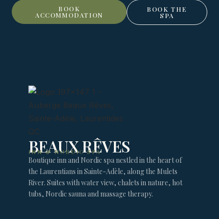
BOOK
BOOK THE
ACCOMMODATION
SPA
BEAUX RÊVES
INN & NORDIC SPA
Boutique inn and Nordic spa nestled in the heart of
the Laurentians in Sainte-Adèle, along the Mulets
River. Suites with water view, chalets in nature, hot
tubs, Nordic sauna and massage therapy.