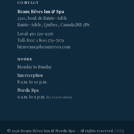
CONTACT
Beaux Rêves Inn & Spa
2310, boul. de Sainte-Adèle
Sainte-Adèle, Québec, Canada J8B 2N5
Local: 450 229-9226
Toll-free: 1 800 279-7679
bienvenue@beauxreves.com
HOURS
Monday to Sunday
Inn reception
8 a.m. to 10 p.m.
Nordic Spa
9 a.m. to 9 p.m.
(by reservation)
© 2026 Beaux Rêves Inn & Nordic Spa — All rights reserved.
CITQ